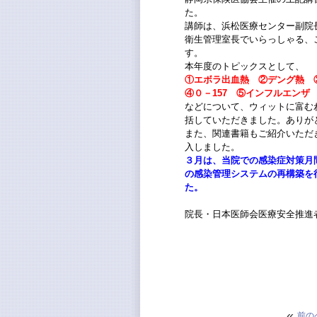
た。
講師は、浜松医療センター副院
衛生管理室長でいらっしゃる、
す。
本年度のトピックスとして、
①エボラ出血熱 ②デング熱 
④０－157 ⑤インフルエンザ
などについて、ウィットに富む
括していただきました。ありが
また、関連書籍もご紹介いただ
入しました。
３月は、当院での感染症対策月
の感染管理システムの再構築を
た。
院長・日本医師会医療安全推進
«
前の