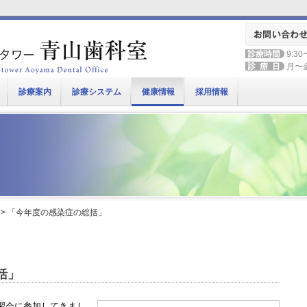
9:30
月〜
診療案内
診療システム
健康情報
採用情報
> 「今年度の感染症の総括」
括」
習会に参加してきまし