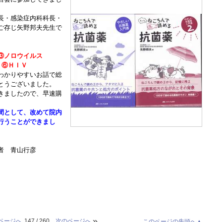
長・感染症内科科長・
ご存じ矢野邦夫先生で
③ノロウイルス
 ⑥ＨＩＶ
わかりやすいお話で総
とうございました。
きましたので、早速購
間として、改めて院内
行うことができまし
者 青山行彦
»
ページへ
147 / 260
次のページへ
このページの先頭へ▲