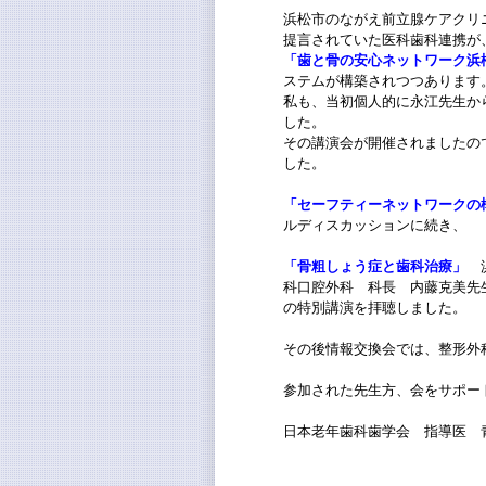
浜松市のながえ前立腺ケアクリ
提言されていた
医科歯科連携が
「歯と骨の安心ネットワーク浜
ステムが構築されつつあります
私も、当初個人的に永江先生か
した。
その講演会が開催されましたの
した。
「セーフティーネットワークの
ルディスカッションに続き、
「骨粗しょう症と歯科治療」
科口腔外科 科長 内藤克美先
の特別講演を拝聴しました。
その後情報交換会では、整形外
参加された先生方、会をサポー
日本老年歯科歯学会 指導医 