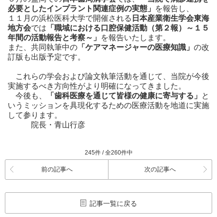
必要としたインプラント関連症例の実態」
を報告し、
１１月の浜松医科大学で開催される
日本産業衛生学会東海
地方会
では
「職域における口腔保健活動（第２報）～１５
年間の活動報告と考察～」
を報告いたします。
また、共同執筆中の
「ケアマネージャーの医療知識」
の改
訂版も出版予定です。
これらの学会および論文執筆活動を通じて、当院が今後
実施するべき方向性がより明確になってきました。
今後も、
「歯科医療を通じて皆様の健康に寄与する」
と
いうミッションを具現化するための医療活動を地道に実施
して参ります。
院長・青山行彦
245件 / 全260件中
前の記事へ
次の記事へ
記事一覧に戻る