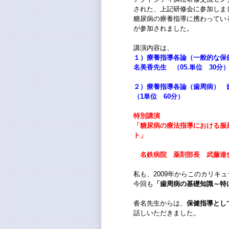
された、上記研修会に参加しま
糖尿病の療養指導に携わってい
が参加されました。
講演内容は、
１）療養指導各論（一般的な保
名美香先生 （05.単位 30分
２）療養指導各論（歯周病）
（1単位 60分）
特別講演
「糖尿病の療法指導における服
ト」
名鉄病院 薬剤部長 武藤達
私も、2009年からこのカリキ
今回も
「歯周病の基礎知識～特
沓名先生からは、
保健指導とし
話しいただきました。