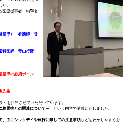
した。
る医療従事者、約50名
健指導） 看護師 沓
）
 歯科医師 青山行彦
薬指導の必須ポイン
也先生
ュラムを担当させていただいています。
に糖尿病との関連について～」
という内容で講義いたしました。
て、主にシックデイや旅行に際しての注意事項
などをわかりやすくお