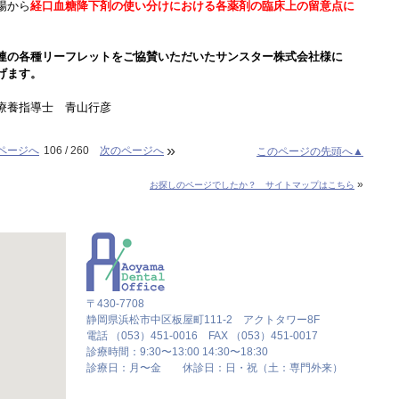
場から
経口血糖降下剤の使い分けにおける各薬剤の臨床上の留意点に
連の各種リーフレットをご協賛いただいたサンスター株式会社様に
げます。
療養指導士 青山行彦
»
ページへ
106 / 260
次のページへ
このページの先頭へ▲
»
お探しのページでしたか？ サイトマップはこちら
〒430-7708
静岡県浜松市中区板屋町111-2 アクトタワー8F
電話 （053）451-0016 FAX （053）451-0017
診療時間：9:30〜13:00 14:30〜18:30
診療日：月〜金 休診日：日・祝（土：専門外来）