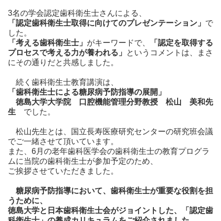
3名の学会認定歯科衛生士さんによる、
「認定歯科衛生士取得に向けてのプレゼンテーション」
で
した。
「考える歯科衛生士」
がキーワードで、
「認定を取得する
プロセスで考える力が養われる」
というコメントは、まさ
にその通りだと共感しました。
続く歯科衛生士教育講演は、
「歯科衛生士による糖尿病予防指導の展開」
徳島大学大学院 口腔機能管理分野教授 松山 美和先
生
でした。
松山先生とは、国立長寿医療研究センターの研究班会議
でご一緒させて頂いています。
また、6月の老年歯科医学会の歯科衛生士の教育プログラ
ムに当院の歯科衛生士が参加予定のため、
ご挨拶させていただきました。
糖尿病予防指導において、歯科衛生士が重要な役割を担
うために、
徳島大学と日本歯科衛生士会がジョイントした、「認定歯
科衛生士」の養成カリキュラムをご紹介されました。