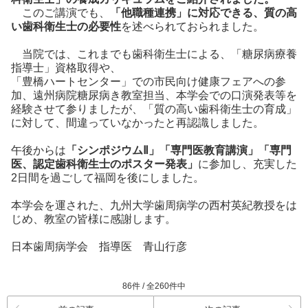
このご講演でも、
「他職種連携」に対応できる、質の高
い歯科衛生士の必要性
を述べられておられました。
当院では、これまでも歯科衛生士による、「糖尿病療養
指導士」資格取得や、
「豊橋ハートセンター」での市民向け健康フェアへの参
加、遠州病院糖尿病き教室担当、本学会での口演発表等を
経験させて参りましたが、「質の高い歯科衛生士の育成」
に対して、間違っていなかったと再認識しました。
午後からは
「シンポジウムⅡ」「専門医教育講演」「専門
医、認定歯科衛生士のポスター発表」
に参加し、充実した
2日間を過ごして福岡を後にしました。
本学会を運された、九州大学歯周病学の西村英紀教授をは
じめ、教室の皆様に感謝します。
日本歯周病学会 指導医 青山行彦
86件 / 全260件中