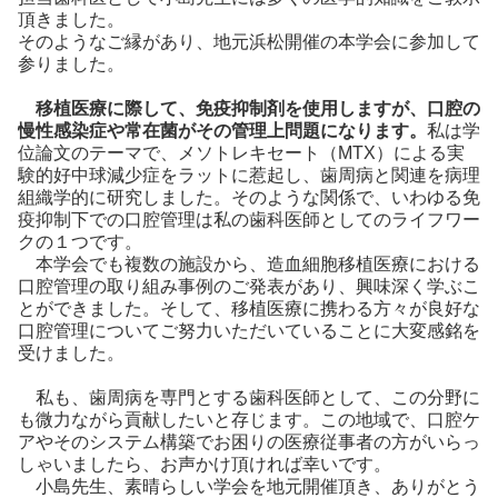
頂きました。
そのようなご縁があり、地元浜松開催の本学会に参加して
参りました。
移植医療に際して、免疫抑制剤を使用しますが、口腔の
慢性感染症や常在菌がその管理上問題になります。
私は学
位論文のテーマで、メソトレキセート（MTX）による実
験的好中球減少症をラットに惹起し、歯周病と関連を病理
組織学的に研究しました。そのような関係で、いわゆる免
疫抑制下での口腔管理は私の歯科医師としてのライフワー
クの１つです。
本学会でも複数の施設から、造血細胞移植医療における
口腔管理の取り組み事例のご発表があり、興味深く学ぶこ
とができました。そして、移植医療に携わる方々が良好な
口腔管理についてご努力いただいていることに大変感銘を
受けました。
私も、歯周病を専門とする歯科医師として、この分野に
も微力ながら貢献したいと存じます。この地域で、口腔ケ
アやそのシステム構築でお困りの医療従事者の方がいらっ
しゃいましたら、お声かけ頂ければ幸いです。
小島先生、素晴らしい学会を地元開催頂き、ありがとう