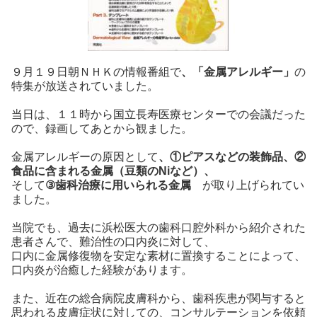
９月１９日朝ＮＨＫの情報番組で
、「金属アレルギー」
の
特集が放送されていました。
当日は、１１時から国立長寿医療センターでの会議だった
ので、録画してあとから観ました。
金属アレルギーの原因として
、①ピアスなどの装飾品、②
食品に含まれる金属（豆類のNiなど）、
そして
③歯科治療に用いられる金属
が取り上げられてい
ました。
当院でも、過去に浜松医大の歯科口腔外科から紹介された
患者さんで、難治性の口内炎に対して、
口内に金属修復物を安定な素材に置換することによって、
口内炎が治癒した経験があります。
また、近在の総合病院皮膚科から、歯科疾患が関与すると
思われる皮膚症状に対しての、コンサルテーションを依頼