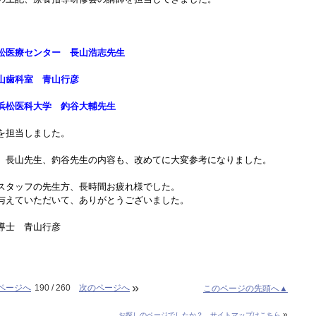
松医療センター 長山浩志先生
山歯科室 青山行彦
浜松医科大学 釣谷大輔先生
を担当しました。
、長山先生、釣谷先生の内容も、改めてに大変参考になりました。
スタッフの先生方、長時間お疲れ様でした。
与えていただいて、ありがとうございました。
導士 青山行彦
»
ページへ
190 / 260
次のページへ
このページの先頭へ▲
»
お探しのページでしたか？ サイトマップはこちら