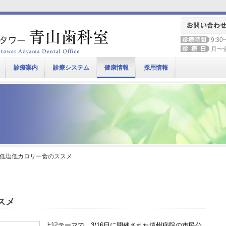
9:30
月〜
診療案内
診療システム
健康情報
採用情報
 低塩低カロリー食のススメ
スメ
上記テーマで、3/16日に開催された遠州病院の市民公