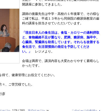
開講座に参加してきました。
講師の後藤先生は中学・高校の１年後輩で、その様な
ご縁で私は、平成１３年から同病院の糖尿病教室の歯
科の講座を担当させていただいています。
「現在日本人の食生活は、食塩・カロリーの過剰摂取
と、食物繊維不足が重なり、肥満、糖尿病、脳卒中、
心臓病、腎臓病を助長しています。それらを改善する
食生活で、生活習慣病の発症を予防してくださ
い。」
レジメより。
会場は満席で、講演内容も大変わかりやすく素晴らし
かったです。
を得て、健康管理にお役立てください。
方々、ご苦労様でした。
行彦
»
ページへ
179 / 260
次のページへ
このページの先頭へ▲