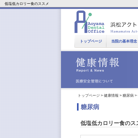
低塩低カロリー食のススメ
トップページ
当院の基本理念
トップページ
>
健康情報
>
糖尿病
>
糖尿病
低塩低カロリー食のス