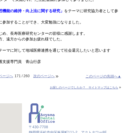
腔機能の維持・向上法に関する研究」
をテーマに研究協力者として参
に参加することができ、大変勉強になりました。
じめ、長寿医療研究センターの皆様に感謝します。
方、遠方からの参加お疲れ様でした。
テーマに対して地域医療連携を通じて社会還元したいと思います
護支援専門員 青山行彦
»
ページへ
171 / 260
次のページへ
このページの先頭へ▲
»
お探しのページでしたか？ サイトマップはこちら
〒430-7708
静岡県浜松市中区板屋町111-2 アクトタワー8F